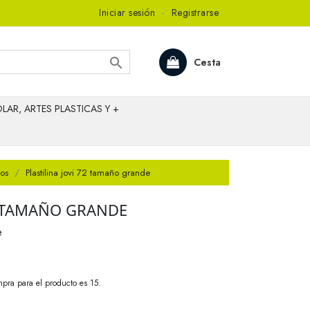
Iniciar sesión
·
Registrarse

Cesta
LAR, ARTES PLASTICAS Y +
ios
Plastilina jovi 72 tamaño grande
2 TAMAÑO GRANDE
e
pra para el producto es 15.