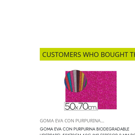
CUSTOMERS WHO BOUGHT T
GOMA EVA CON PURPURINA...
Vista rápida

GOMA EVA CON PURPURINA BIODEGRADABLE