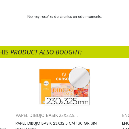
No hay reseñas de clientes en este momento.
HIS
PRODUCT ALSO BOUGHT:
PAPEL DIBUJO BASIK 23X32.5...
EN
Vista rápida

PAPEL DIBUJO BASIK 23X32.5 CM 130 GR SIN
EN