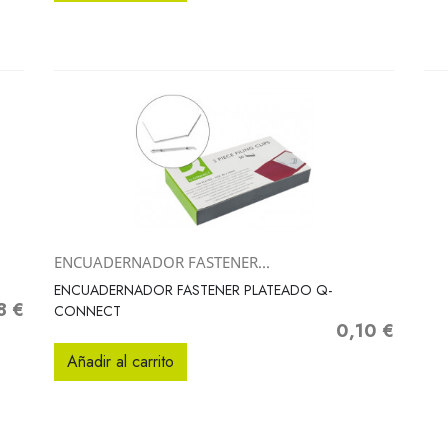
ENCUADERNADOR FASTENER...
Vista rápida

ENCUADERNADOR FASTENER PLATEADO Q-
8 €
o
CONNECT
0,10 €
Precio
Añadir al carrito