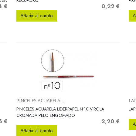
OSA
RECUADRO
ARA
4 €
0,22 €
Precio
Añadir al carrito
A
PINCELES ACUARELA...
LAP
Vista rápida

PINCELES ACUARELA LIDERPAPEL N 10 VIROLA
LAP
CROMADA PELO ENGOMADO
6 €
2,20 €
o
Precio
A
Añadir al carrito