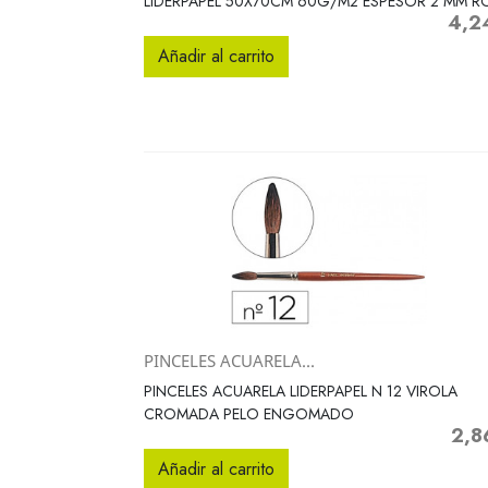
LIDERPAPEL 50X70CM 60G/M2 ESPESOR 2 MM R
4,2
Precio
Añadir al carrito
PINCELES ACUARELA...
Vista rápida

PINCELES ACUARELA LIDERPAPEL N 12 VIROLA
CROMADA PELO ENGOMADO
2,8
Preci
Añadir al carrito