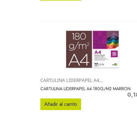
CARTULINA LIDERPAPEL A4...
Vista rápida

CARTULINA LIDERPAPEL A4 180G/M2 MARRON
0,1
Preci
Añadir al carrito