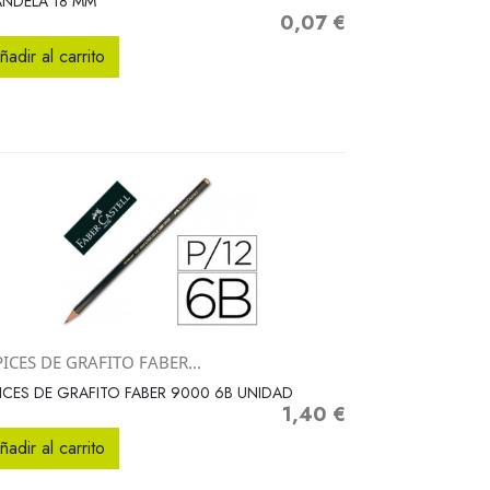
NDELA 18 MM
0,07 €
Precio
ñadir al carrito
ICES DE GRAFITO FABER...
Vista rápida

ICES DE GRAFITO FABER 9000 6B UNIDAD
1,40 €
Precio
ñadir al carrito