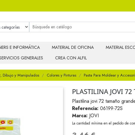
ERS E INFORMÁTICA
MATERIAL DE OFICINA
MATERIAL ESCO
SERVICIOS GENERALES
CREA CON ALFIL
r, Dibujo y Manipulados
Colores y Pinturas
Pasta Para Moldear y Accesor
PLASTILINA JOVI 7
Plastilina jovi 72 tamaño grand
Referencia:
06199-72S
Marca:
JOVI
La cantidad mínima en el pedido de com
3,46 €