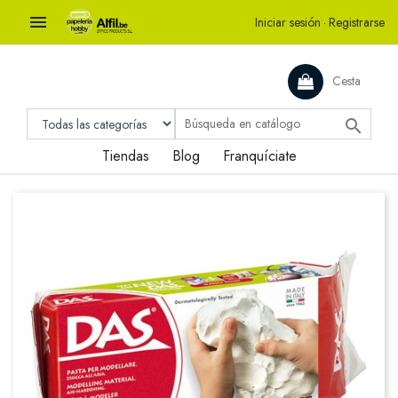

Iniciar sesión
·
Registrarse
Cesta

Tiendas
Blog
Franquíciate