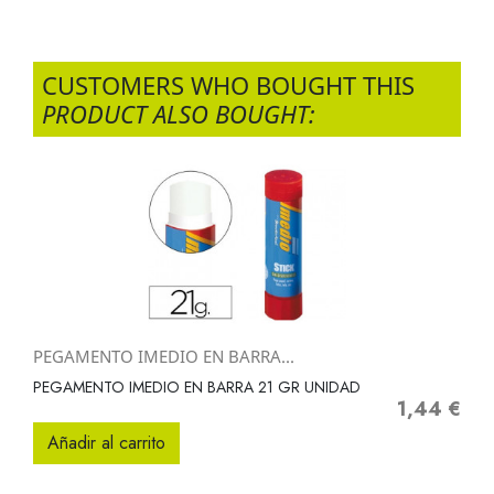
CUSTOMERS WHO BOUGHT THIS
PRODUCT ALSO BOUGHT:
PEGAMENTO IMEDIO EN BARRA...
PEGAMENTO IMEDIO EN BARRA 21 GR UNIDAD
1,44 €
Precio
Añadir al carrito