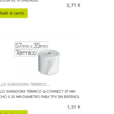
BOLSA DE 10 UNIDADES
2,71 €
Precio
ñadir al carrito
LLO SUMADORA TERMICO...
Vista rápida

LLO SUMADORA TERMICO Q-CONNECT 57 MM
HO X 35 MM DIAMETRO PARA TPV SIN BISFENOL
1,31 €
Precio