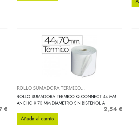
A
ROLLO SUMADORA TERMICO...
Vista rápida

ROLLO SUMADORA TERMICO Q-CONNECT 44 MM
ANCHO X 70 MM DIAMETRO SIN BISFENOL A
7 €
2,54 €
o
Precio
Añadir al carrito