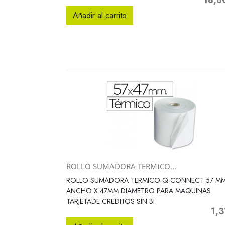
18,8
Precio
Añadir al carrito
ROLLO SUMADORA TERMICO...
Vista rápida

ROLLO SUMADORA TERMICO Q-CONNECT 57 M
ANCHO X 47MM DIAMETRO PARA MAQUINAS
TARJETADE CREDITOS SIN BI
1,3
Prec