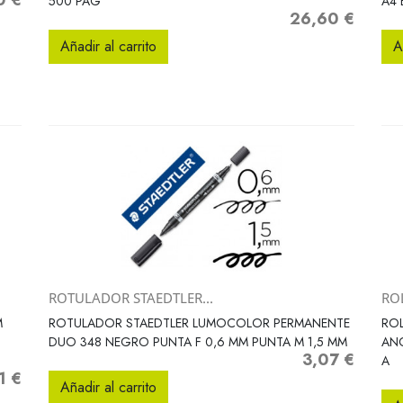
0 €
500 PAG
A4 
26,60 €
Precio
Añadir al carrito
A
ROTULADOR STAEDTLER...
RO
Vista rápida

M
ROTULADOR STAEDTLER LUMOCOLOR PERMANENTE
RO
DUO 348 NEGRO PUNTA F 0,6 MM PUNTA M 1,5 MM
ANC
3,07 €
Precio
A
1 €
io
Añadir al carrito