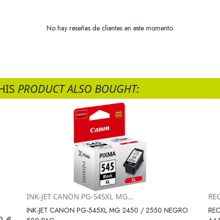
No hay reseñas de clientes en este momento.
HIS
PRODUCT ALSO BOUGHT:
INK-JET CANON PG-545XL MG...
RE
Vista rápida

INK-JET CANON PG-545XL MG 2450 / 2550 NEGRO
REC