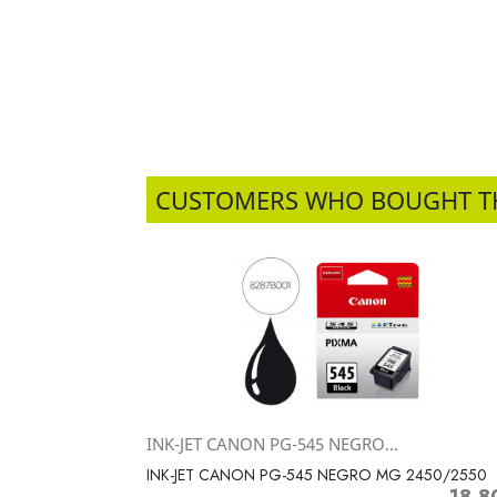
CUSTOMERS WHO BOUGHT T
INK-JET CANON PG-545 NEGRO...
Vista rápida

INK-JET CANON PG-545 NEGRO MG 2450/2550