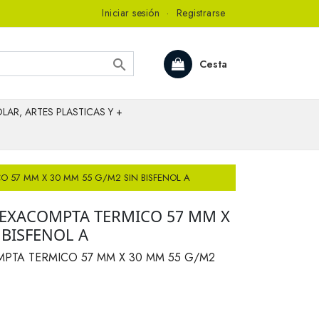
Iniciar sesión
·
Registrarse

Cesta
LAR, ARTES PLASTICAS Y +
 57 MM X 30 MM 55 G/M2 SIN BISFENOL A
EXACOMPTA TERMICO 57 MM X
 BISFENOL A
TA TERMICO 57 MM X 30 MM 55 G/M2