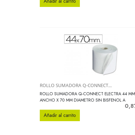
Añadir al carrito
ROLLO SUMADORA Q-CONNECT...
Vista rápida

ROLLO SUMADORA Q-CONNECT ELECTRA 44 MM
ANCHO X 70 MM DIAMETRO SIN BISFENOL A
0,8
Preci
Añadir al carrito