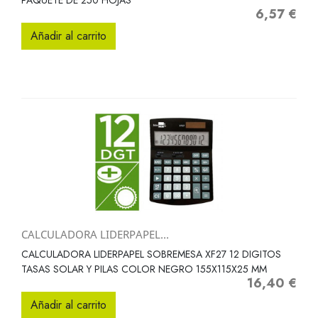
PAQUETE DE 250 HOJAS
6,57 €
Precio
Añadir al carrito
CALCULADORA LIDERPAPEL...
CALCULADORA LIDERPAPEL SOBREMESA XF27 12 DIGITOS
TASAS SOLAR Y PILAS COLOR NEGRO 155X115X25 MM
16,40 €
Precio
Añadir al carrito