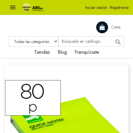

Iniciar sesión
·
Registrarse
Cesta

Tiendas
Blog
Franquíciate