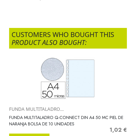
CUSTOMERS WHO BOUGHT THIS
PRODUCT ALSO BOUGHT:
FUNDA MULTITALADRO...
FUNDA MULTITALADRO Q-CONNECT DIN A4 50 MC PIEL DE
NARANJA BOLSA DE 10 UNIDADES
1,02 €
Precio