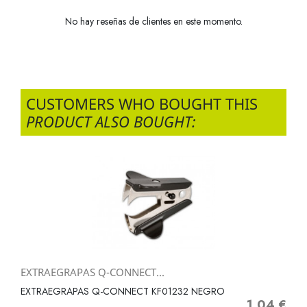
No hay reseñas de clientes en este momento.
CUSTOMERS WHO BOUGHT THIS
PRODUCT ALSO BOUGHT:
EXTRAEGRAPAS Q-CONNECT...
EXTRAEGRAPAS Q-CONNECT KF01232 NEGRO
1,04 €
Precio