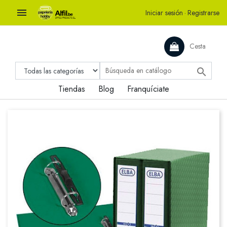

Iniciar sesión
·
Registrarse
Cesta

Tiendas
Blog
Franquíciate