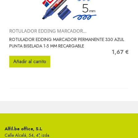
ROTULADOR EDDING MARCADOR...
ROTULADOR EDDING MARCADOR PERMANENTE 330 AZUL
PUNTA BISELADA 1-5 MM RECARGABLE
1,67 €
Precio
Añadir al carrito
Alfil.be office, S.L
Calle Alcalá, 54, 4°, izda.