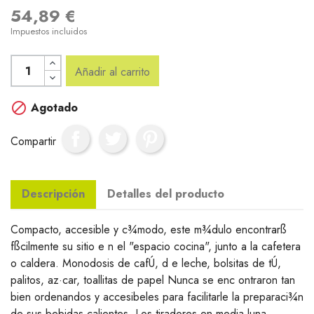
54,89 €
Impuestos incluidos
Añadir al carrito

Agotado
Compartir
Descripción
Detalles del producto
Compacto, accesible y c¾modo, este m¾dulo encontrarß
fßcilmente su sitio e n el "espacio cocina", junto a la cafetera
o caldera. Monodosis de cafÚ, d e leche, bolsitas de tÚ,
palitos, az·car, toallitas de papel Nunca se enc ontraron tan
bien ordenandos y accesibeles para facilitarle la preparaci¾n
de sus bebidas calientes. Los tiradores en media luna