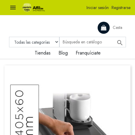

Iniciar sesión
·
Registrarse
Cesta

Tiendas
Blog
Franquíciate