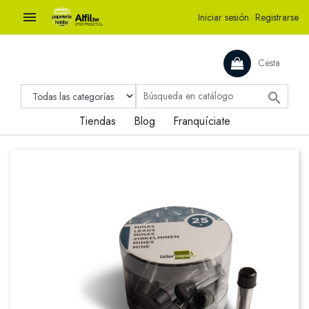

Iniciar sesión
·
Registrarse
Cesta

Tiendas
Blog
Franquíciate