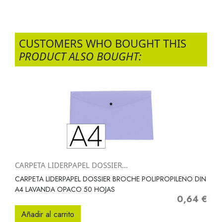
CUSTOMERS WHO BOUGHT THIS
PRODUCT ALSO BOUGHT:
CARPETA LIDERPAPEL DOSSIER...
CARPETA LIDERPAPEL DOSSIER BROCHE POLIPROPILENO DIN
A4 LAVANDA OPACO 50 HOJAS
0,64 €
Precio
Añadir al carrito