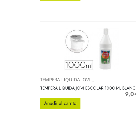
TEMPERA LIQUIDA JOVI...
Vista rápida

TEMPERA LIQUIDA JOVI ESCOLAR 1000 ML BLAN
9,0
Preci
Añadir al carrito