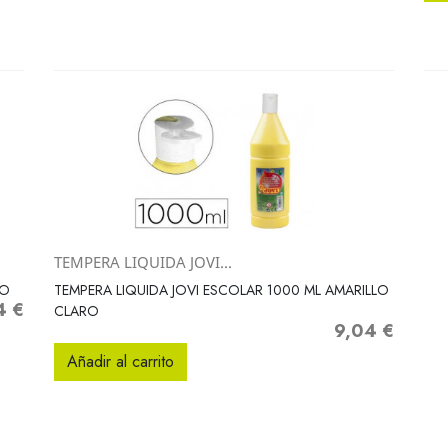
TEMPERA LIQUIDA JOVI...
Vista rápida

CO
TEMPERA LIQUIDA JOVI ESCOLAR 1000 ML AMARILLO
4 €
o
CLARO
9,04 €
Precio
Añadir al carrito