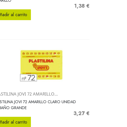
RILLO
1,38 €
Precio
ñadir al carrito
STILINA JOVI 72 AMARILLO...
Vista rápida

STILINA JOVI 72 AMARILLO CLARO UNIDAD
MAÑO GRANDE
3,27 €
Precio
ñadir al carrito