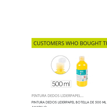
CUSTOMERS WHO BOUGHT T
PINTURA DEDOS LIDERPAPEL...
Vista rápida

PINTURA DEDOS LIDERPAPEL BOTELLA DE 500 ML