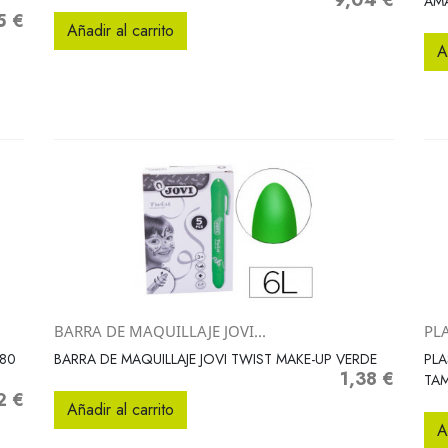
9,04 €
Precio
AMA
5 €
o
Añadir al carrito
A
BARRA DE MAQUILLAJE JOVI...
PLA
Vista rápida

180
BARRA DE MAQUILLAJE JOVI TWIST MAKE-UP VERDE
PLA
1,38 €
Precio
TA
2 €
Añadir al carrito
A