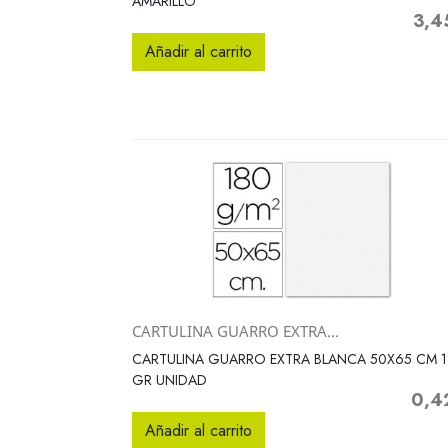
AMARILLO
3,4
Preci
Añadir al carrito
CARTULINA GUARRO EXTRA...
Vista rápida

CARTULINA GUARRO EXTRA BLANCA 50X65 CM 
GR UNIDAD
0,4
Precio
Añadir al carrito