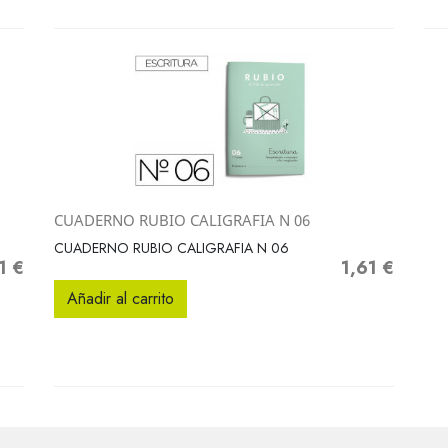
CUADERNO RUBIO CALIGRAFIA N 06
Vista rápida

CUADERNO RUBIO CALIGRAFIA N 06
1 €
1,61 €
io
Precio
Añadir al carrito