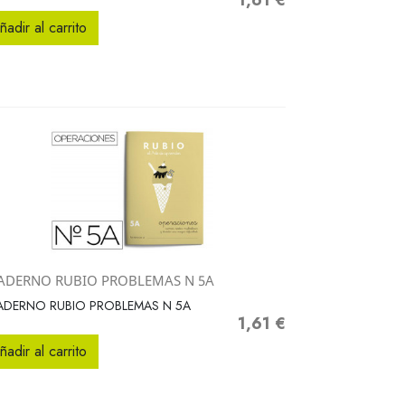
1,61 €
Precio
ñadir al carrito
ADERNO RUBIO PROBLEMAS N 5A
Vista rápida

ADERNO RUBIO PROBLEMAS N 5A
1,61 €
Precio
ñadir al carrito