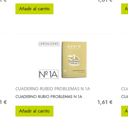
1 €
1,61 €
io
Precio
Añadir al carrito
A
CUADERNO RUBIO PROBLEMAS N 1A
CU
Vista rápida

CUADERNO RUBIO PROBLEMAS N 1A
CU
1 €
1,61 €
io
Precio
Añadir al carrito
A