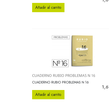
1,6
Prec
Añadir al carrito
CUADERNO RUBIO PROBLEMAS N 16
Vista rápida

CUADERNO RUBIO PROBLEMAS N 16
1,6
Prec
Añadir al carrito