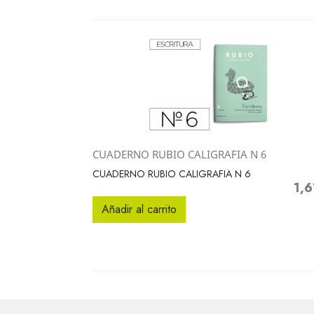
CUADERNO RUBIO CALIGRAFIA N 6
Vista rápida

CUADERNO RUBIO CALIGRAFIA N 6
1,6
Prec
Añadir al carrito