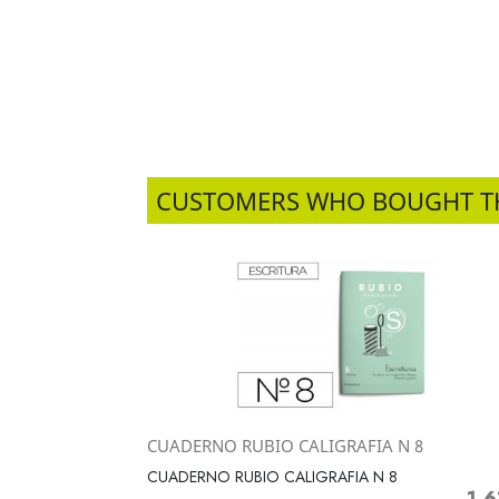
CUSTOMERS WHO BOUGHT T
CUADERNO RUBIO CALIGRAFIA N 8
Vista rápida

CUADERNO RUBIO CALIGRAFIA N 8