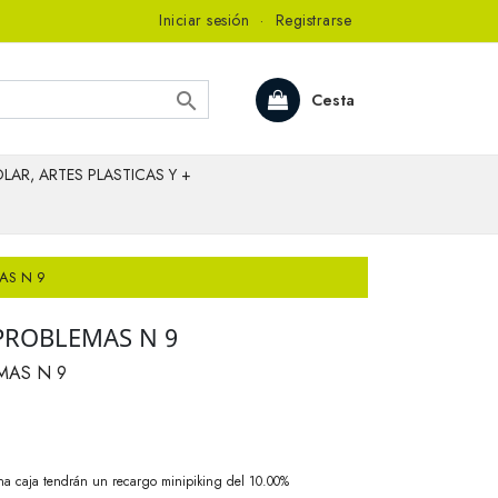
Iniciar sesión
·
Registrarse

Cesta
LAR, ARTES PLASTICAS Y +
AS N 9
PROBLEMAS N 9
MAS N 9
na caja tendrán un recargo minipiking del 10.00%