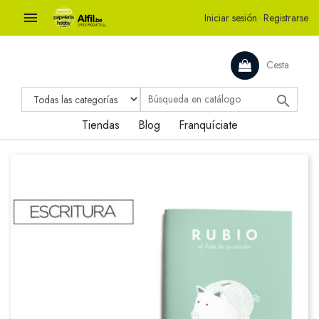

Iniciar sesión
·
Registrarse
Cesta

Tiendas
Blog
Franquíciate