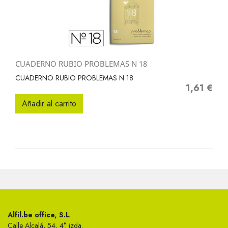
CUADERNO RUBIO PROBLEMAS N 18
CUADERNO RUBIO PROBLEMAS N 18
1,61 €
Precio
Añadir al carrito
Alfil.be office, S.L
Calle Alcalá, 54, 4°, izda.