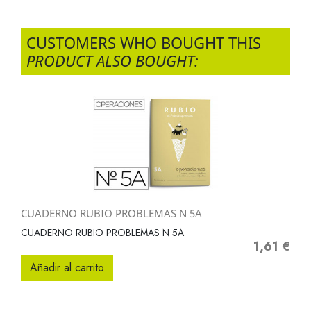
CUSTOMERS WHO BOUGHT THIS
PRODUCT ALSO BOUGHT:
CUADERNO RUBIO PROBLEMAS N 5A
CUADERNO RUBIO PROBLEMAS N 5A
1,61 €
Precio
Añadir al carrito