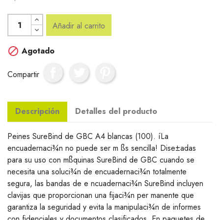
Añadir al carrito

Agotado
Compartir
Descripción
Detalles del producto
Peines SureBind de GBC A4 blancas (100). íLa
encuadernaci¾n no puede ser m ßs sencilla! Dise±adas
para su uso con mßquinas SureBind de GBC cuando se
necesita una soluci¾n de encuadernaci¾n totalmente
segura, las bandas de e ncuadernaci¾n SureBind incluyen
clavijas que proporcionan una fijaci¾n per manente que
garantiza la seguridad y evita la manipulaci¾n de informes
con fidenciales y documentos clasificados. En paquetes de