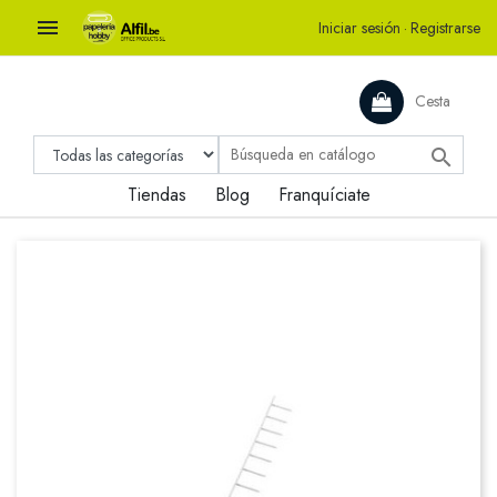

Iniciar sesión
·
Registrarse
Cesta

Tiendas
Blog
Franquíciate