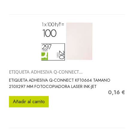
ETIQUETA ADHESIVA Q-CONNECT...
ETIQUETA ADHESIVA Q-CONNECT KF10664 TAMANO
210X297 MM FOTOCOPIADORA LASER INK-JET
0,16 €
Precio
Añadir al carrito