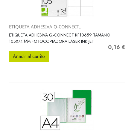
ETIQUETA ADHESIVA Q-CONNECT...
ETIQUETA ADHESIVA Q-CONNECT KF10659 TAMANO
105X74 MM FOTOCOPIADORA LASER INK-JET
0,16 €
Precio
Añadir al carrito