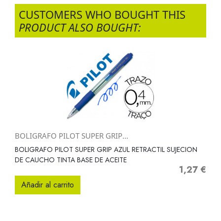
CUSTOMERS WHO BOUGHT THIS
PRODUCT ALSO BOUGHT:
BOLIGRAFO PILOT SUPER GRIP...
BOLIGRAFO PILOT SUPER GRIP AZUL RETRACTIL SUJECION
DE CAUCHO TINTA BASE DE ACEITE
1,27 €
Precio
Añadir al carrito