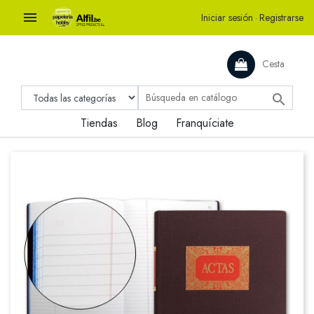

Iniciar sesión
·
Registrarse
Cesta

Tiendas
Blog
Franquíciate