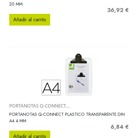
20 MM
36,92 €
Precio
Añadir al carrito
PORTANOTAS Q-CONNECT...
PORTANOTAS Q-CONNECT PLASTICO TRANSPARENTE DIN
A4 4 MM
6,84 €
Precio
Añadir al carrito