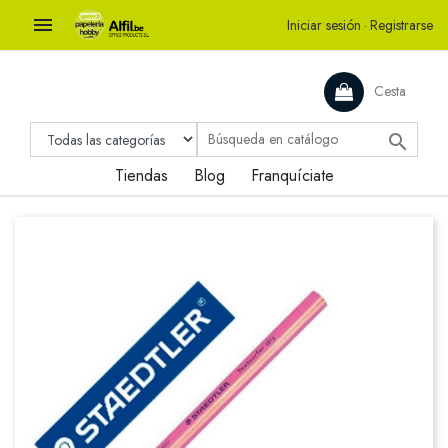

Iniciar sesión
·
Registrarse
Cesta

Tiendas
Blog
Franquíciate