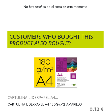
No hay reseñas de clientes en este momento.
CUSTOMERS WHO BOUGHT THIS
PRODUCT ALSO BOUGHT:
CARTULINA LIDERPAPEL A4...
CARTULINA LIDERPAPEL A4 180G/M2 AMARILLO
0,12 €
Precio