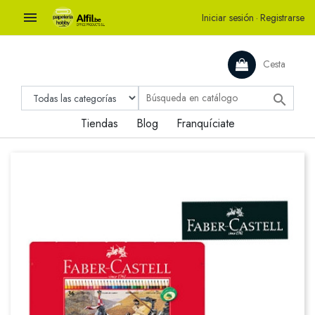

Iniciar sesión
·
Registrarse
Cesta

Tiendas
Blog
Franquíciate