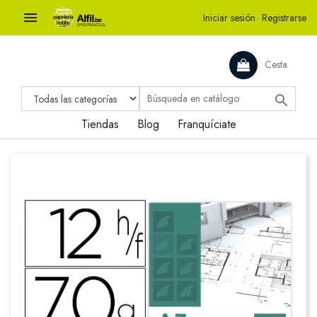

Iniciar sesión
·
Registrarse
Cesta

Tiendas
Blog
Franquíciate