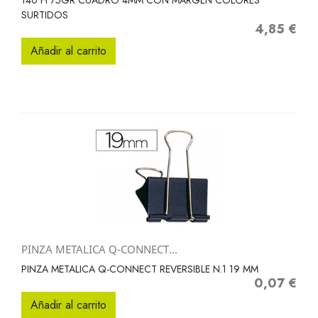
140 H 75GR CUADRO 4MM CON MARGEN COLORES
SURTIDOS
4,85 €
Precio
Añadir al carrito
PINZA METALICA Q-CONNECT...
PINZA METALICA Q-CONNECT REVERSIBLE N.1 19 MM
0,07 €
Precio
Añadir al carrito