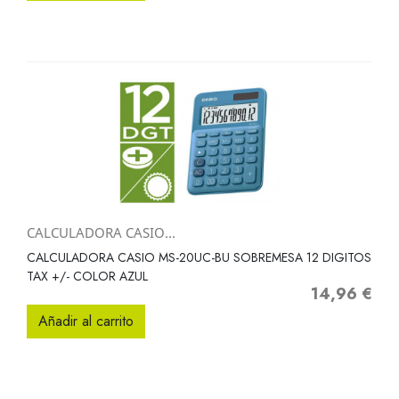
CALCULADORA CASIO...
CALCULADORA CASIO MS-20UC-BU SOBREMESA 12 DIGITOS
TAX +/- COLOR AZUL
14,96 €
Precio
Añadir al carrito