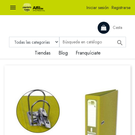

Iniciar sesión
·
Registrarse
Cesta

Tiendas
Blog
Franquíciate