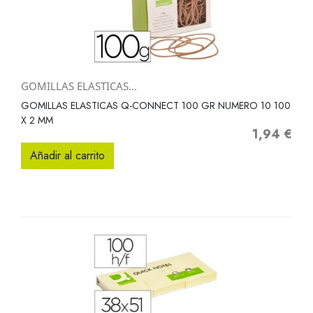
GOMILLAS ELASTICAS...
GOMILLAS ELASTICAS Q-CONNECT 100 GR NUMERO 10 100
X 2 MM
1,94 €
Precio
Añadir al carrito