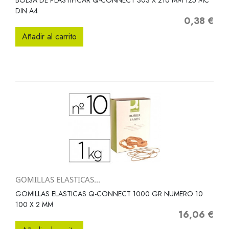
BOLSA DE PLASTIFICAR Q-CONNECT 303 X 216 MM 125 MC
DIN A4
0,38 €
Precio
Añadir al carrito
GOMILLAS ELASTICAS...
GOMILLAS ELASTICAS Q-CONNECT 1000 GR NUMERO 10
100 X 2 MM
16,06 €
Precio