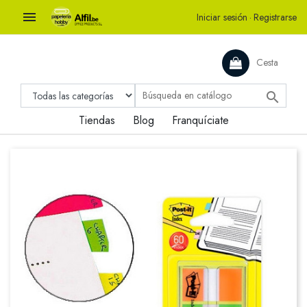

Iniciar sesión
·
Registrarse
Cesta

Tiendas
Blog
Franquíciate