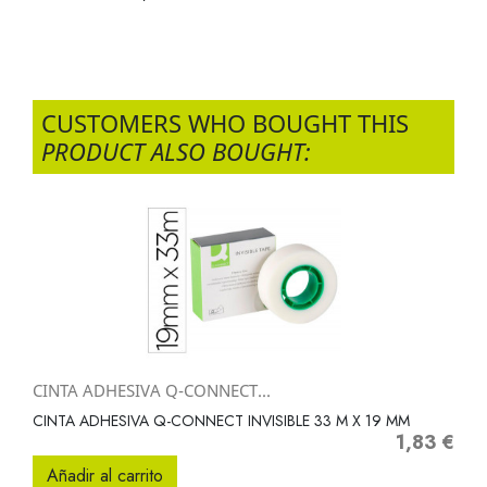
CUSTOMERS WHO BOUGHT THIS
PRODUCT ALSO BOUGHT:
CINTA ADHESIVA Q-CONNECT...
CINTA ADHESIVA Q-CONNECT INVISIBLE 33 M X 19 MM
1,83 €
Precio
Añadir al carrito