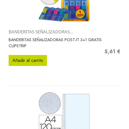
BANDERITAS SEÑALIZADORAS...
BANDERITAS SEÑALIZADORAS POST-IT 3+1 GRATIS
CLIPSTRIP
5,61 €
Precio
Añadir al carrito