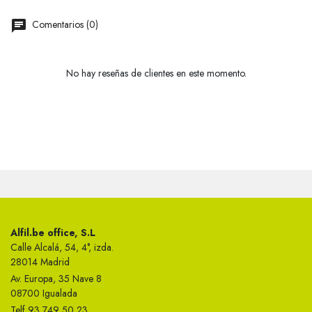
Comentarios (0)
No hay reseñas de clientes en este momento.
Alfil.be office, S.L
Calle Alcalá, 54, 4°, izda.
28014 Madrid
Av. Europa, 35 Nave 8
08700 Igualada
Telf 93 749 50 23