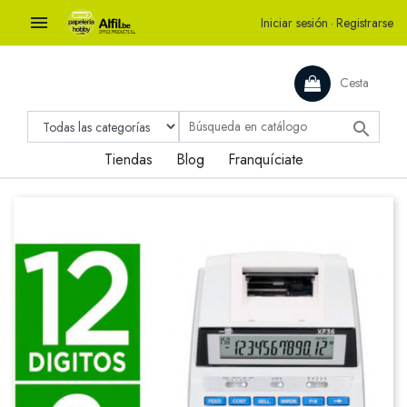

Iniciar sesión
·
Registrarse
Cesta

Tiendas
Blog
Franquíciate