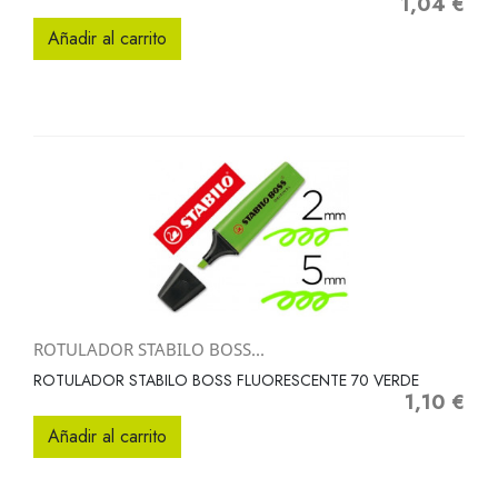
1,04 €
Precio
Añadir al carrito
ROTULADOR STABILO BOSS...
ROTULADOR STABILO BOSS FLUORESCENTE 70 VERDE
1,10 €
Precio
Añadir al carrito