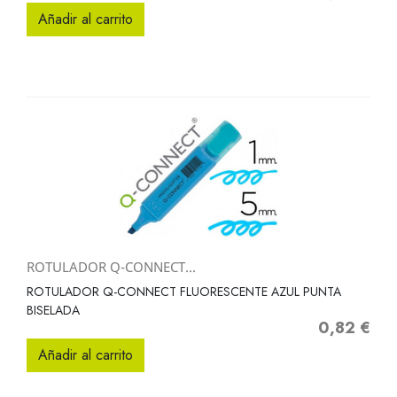
Añadir al carrito
ROTULADOR Q-CONNECT...
ROTULADOR Q-CONNECT FLUORESCENTE AZUL PUNTA
BISELADA
0,82 €
Precio
Añadir al carrito