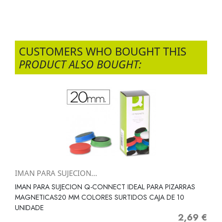
CUSTOMERS WHO BOUGHT THIS
PRODUCT ALSO BOUGHT:
IMAN PARA SUJECION...
IMAN PARA SUJECION Q-CONNECT IDEAL PARA PIZARRAS
MAGNETICAS20 MM COLORES SURTIDOS CAJA DE 10
UNIDADE
2,69 €
Precio