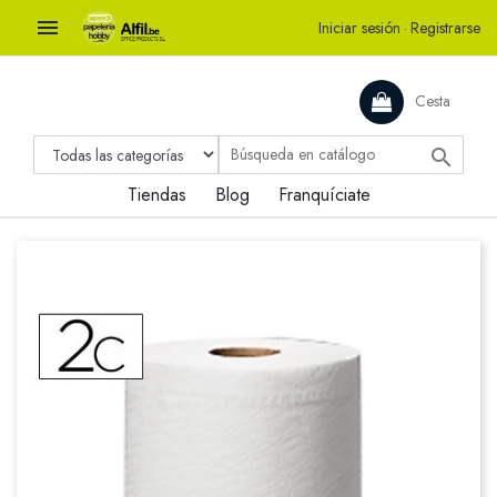

Iniciar sesión
·
Registrarse
Cesta

Tiendas
Blog
Franquíciate