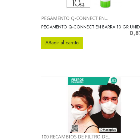
PEGAMENTO Q-CONNECT EN...
Vista rápida

PEGAMENTO Q-CONNECT EN BARRA 10 GR UNI
0,8
Preci
Añadir al carrito
100 RECAMBIOS DE FILTRO DE...