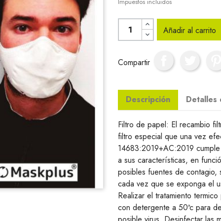
Impuestos incluidos
Añadir al carrito
Compartir
Descripción
Detalles
Filtro de papel: El recambio fi
filtro especial que una vez e
14683:2019+AC:2019 cumple c
a sus características, en func
posibles fuentes de contagio, 
cada vez que se exponga el us
Realizar el tratamiento termic
con detergente a 50ªc para des
posible virus. Desinfectar las m