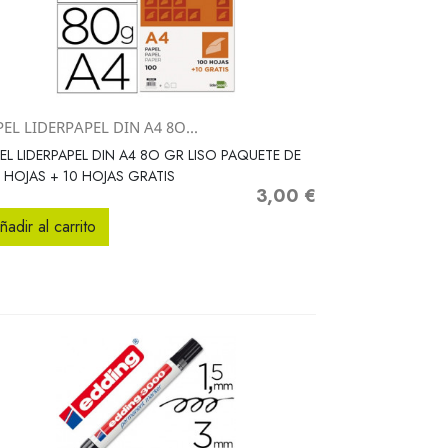
EL LIDERPAPEL DIN A4 8O...
Vista rápida

EL LIDERPAPEL DIN A4 8O GR LISO PAQUETE DE
 HOJAS + 10 HOJAS GRATIS
3,00 €
Precio
ñadir al carrito