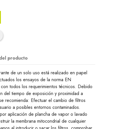
 del producto
ltrante de un solo uso está realizado en papel
fectuados los ensayos de la norma EN
on todos los requerimientos técnicos. Debido
ión del tiempo de exposición y proximidad a
se recomienda: Efectuar el cambio de filtros
uario a posibles entornos contaminados.
o por aplicación de plancha de vapor o lavado
truir la membrana mitocondrial de cualquier
anos al introducir o sacar los filtros. comprobar