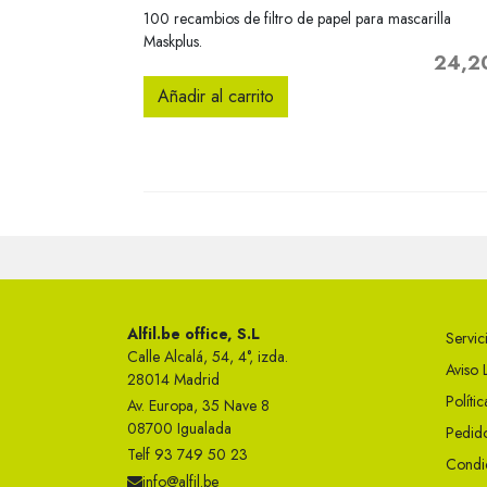
Vista rápida

100 recambios de filtro de papel para mascarilla
Maskplus.
24,2
Precio
Añadir al carrito
Alfil.be office, S.L
Servici
Calle Alcalá, 54, 4°, izda.
Aviso 
28014 Madrid
Políti
Av. Europa, 35 Nave 8
08700 Igualada
Pedido
Telf 93 749 50 23
Condi
info@alfil.be