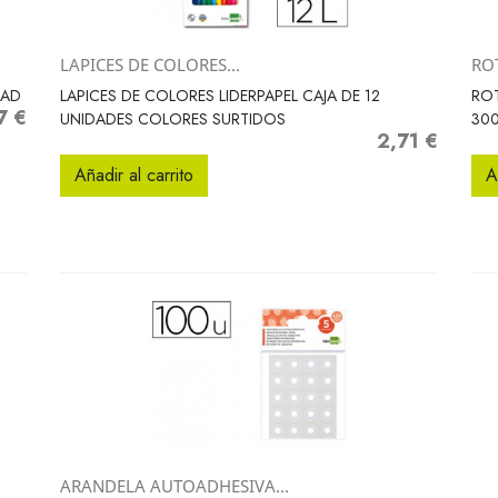
LAPICES DE COLORES...
RO
Vista rápida

DAD
LAPICES DE COLORES LIDERPAPEL CAJA DE 12
RO
7 €
o
UNIDADES COLORES SURTIDOS
30
2,71 €
Precio
Añadir al carrito
A
ARANDELA AUTOADHESIVA...