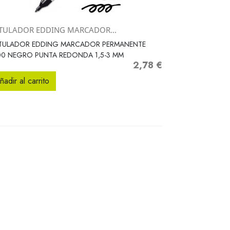
TULADOR EDDING MARCADOR...
Vista rápida

TULADOR EDDING MARCADOR PERMANENTE
00 NEGRO PUNTA REDONDA 1,5-3 MM
2,78 €
Precio
ñadir al carrito