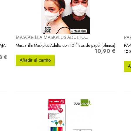
MASCARILLA MASKPLUS ADULTO...
PAP
Vista rápida

AJA
Mascarilla Maskplus Adulto con 10 filtros de papel (Blanca)
PAP
10,90 €
Precio
100
3 €
Añadir al carrito
A