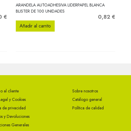
Vista rápida

ARANDELA AUTOADHESIVA LIDERPAPEL BLANCA
BLISTER DE 100 UNIDADES
0 €
0,82 €
Precio
Añadir al carrito
o al cliente
Sobre nosotros
Legal y Cookies
Catálogo general
ca de privacidad
Política de calidad
s y Devoluciones
ciones Generales