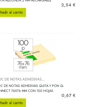
NTA REDONDA 2 MM RECARGABLE
2,54 €
Precio
ñadir al carrito
OC DE NOTAS ADHESIVAS...
Vista rápida

C DE NOTAS ADHESIVAS QUITA Y PON Q-
NNECT 76X76 MM CON 100 HOJAS
0,67 €
Precio
ñadir al carrito