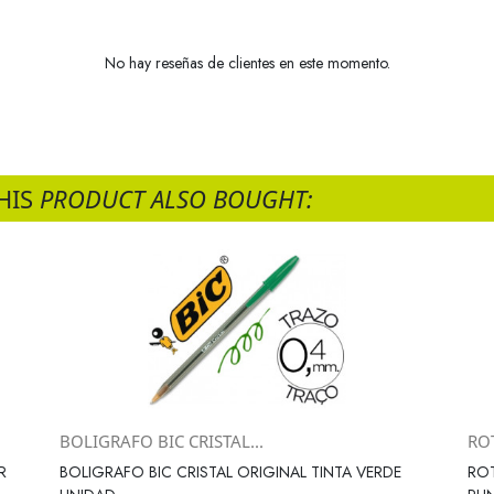
No hay reseñas de clientes en este momento.
HIS
PRODUCT ALSO BOUGHT:
BOLIGRAFO BIC CRISTAL...
RO
Vista rápida

R
BOLIGRAFO BIC CRISTAL ORIGINAL TINTA VERDE
ROT