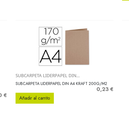
SUBCARPETA LIDERPAPEL DIN...
Vista rápida

SUBCARPETA LIDERPAPEL DIN A4 KRAFT 200G/M2
0,23 €
Precio
0 €
o
Añadir al carrito