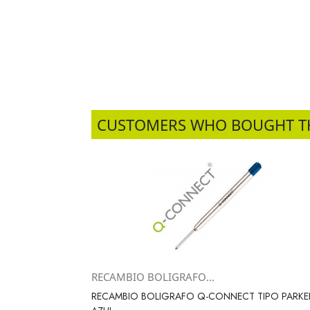
CUSTOMERS WHO BOUGHT T
RECAMBIO BOLIGRAFO...
Vista rápida

RECAMBIO BOLIGRAFO Q-CONNECT TIPO PARKE