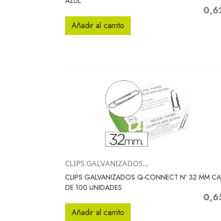
AZUL
0,6
Preci
Añadir al carrito
CLIPS GALVANIZADOS...
Vista rápida

CLIPS GALVANIZADOS Q-CONNECT Nº 32 MM CA
DE 100 UNIDADES
0,6
Preci
Añadir al carrito