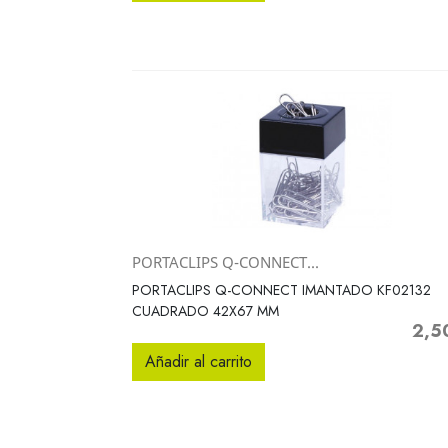
PORTACLIPS Q-CONNECT...
Vista rápida

PORTACLIPS Q-CONNECT IMANTADO KF02132
CUADRADO 42X67 MM
2,5
Preci
Añadir al carrito