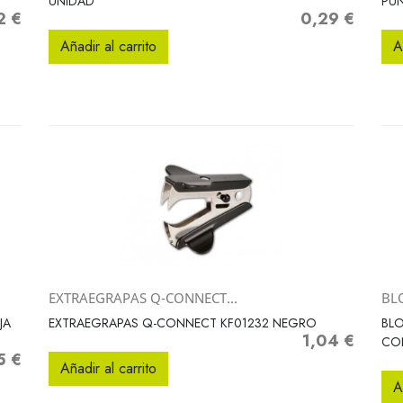
UNIDAD
PU
2 €
0,29 €
o
Precio
Añadir al carrito
A
EXTRAEGRAPAS Q-CONNECT...
BL
Vista rápida

JA
EXTRAEGRAPAS Q-CONNECT KF01232 NEGRO
BLO
1,04 €
Precio
CO
5 €
o
Añadir al carrito
A