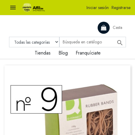

Iniciar sesión
·
Registrarse
Cesta

Tiendas
Blog
Franquíciate