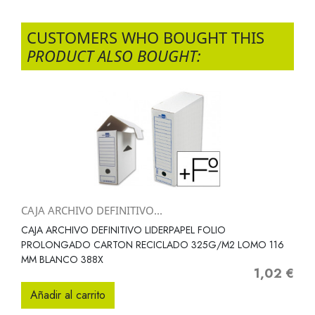
CUSTOMERS WHO BOUGHT THIS
PRODUCT ALSO BOUGHT:
CAJA ARCHIVO DEFINITIVO...
CAJA ARCHIVO DEFINITIVO LIDERPAPEL FOLIO
PROLONGADO CARTON RECICLADO 325G/M2 LOMO 116
MM BLANCO 388X
1,02 €
Precio
Añadir al carrito