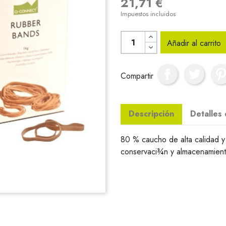
21,71 €
Impuestos incluidos
Añadir al carrito
Compartir
Descripción
Detalles
80 % caucho de alta calidad y 
conservaci¾n y almacenamient