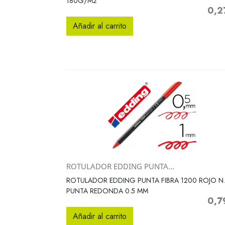
180G/M2
0,2
Preci
Añadir al carrito
ROTULADOR EDDING PUNTA...
Vista rápida

ROTULADOR EDDING PUNTA FIBRA 1200 ROJO N
PUNTA REDONDA 0.5 MM
0,7
Preci
Añadir al carrito