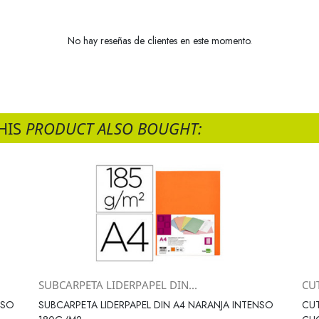
No hay reseñas de clientes en este momento.
HIS
PRODUCT ALSO BOUGHT:
SUBCARPETA LIDERPAPEL DIN...
CU
Vista rápida

NSO
SUBCARPETA LIDERPAPEL DIN A4 NARANJA INTENSO
CU