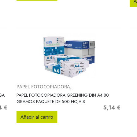
A
PAPEL FOTOCOPIADORA...
Vista rápida

SA
PAPEL FOTOCOPIADORA GREENING DIN A4 80
GRAMOS PAQUETE DE 500 HOJA S
4 €
5,14 €
o
Precio
Añadir al carrito