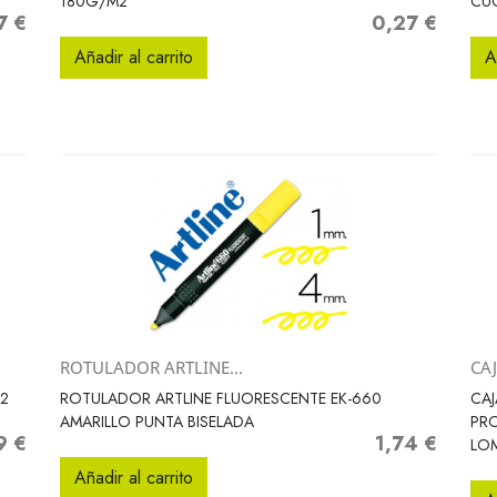
180G/M2
CUC
7 €
0,27 €
o
Precio
Añadir al carrito
A
ROTULADOR ARTLINE...
CAJ
Vista rápida

.2
ROTULADOR ARTLINE FLUORESCENTE EK-660
CAJ
AMARILLO PUNTA BISELADA
PR
9 €
1,74 €
o
Precio
LO
Añadir al carrito