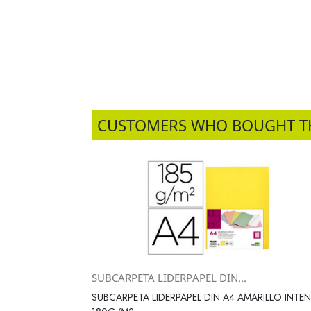
CUSTOMERS WHO BOUGHT T
SUBCARPETA LIDERPAPEL DIN...
Vista rápida

SUBCARPETA LIDERPAPEL DIN A4 AMARILLO INTE