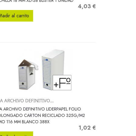
HILLA 18 MM XD-38 BLISTER 1 UNIDAD
4,03 €
Precio
ñadir al carrito
A ARCHIVO DEFINITIVO...
Vista rápida

A ARCHIVO DEFINITIVO LIDERPAPEL FOLIO
OLONGADO CARTON RECICLADO 325G/M2
MO 116 MM BLANCO 388X
1,02 €
Precio