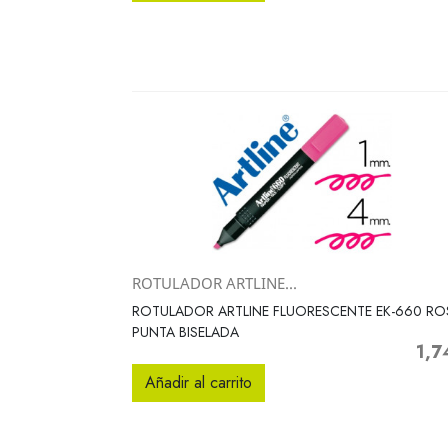
ROTULADOR ARTLINE...
Vista rápida

ROTULADOR ARTLINE FLUORESCENTE EK-660 RO
PUNTA BISELADA
1,7
Preci
Añadir al carrito