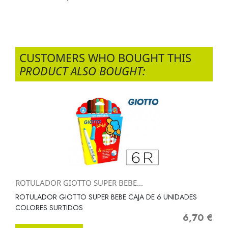
CUSTOMERS WHO BOUGHT THIS
PRODUCT ALSO BOUGHT:
ROTULADOR GIOTTO SUPER BEBE...
ROTULADOR GIOTTO SUPER BEBE CAJA DE 6 UNIDADES
COLORES SURTIDOS
6,70 €
Precio