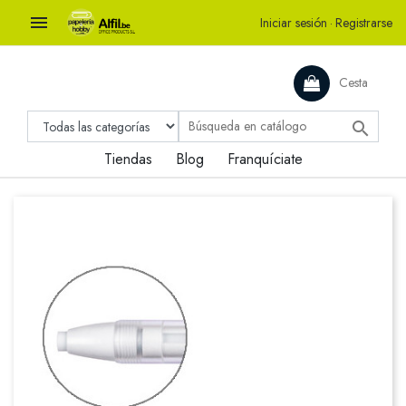

Iniciar sesión
·
Registrarse
Cesta

Tiendas
Blog
Franquíciate