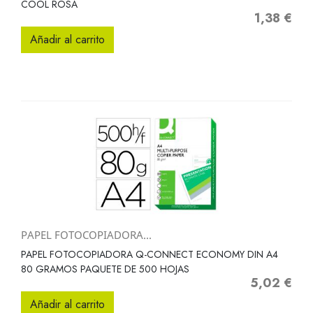
COOL ROSA
1,38 €
Precio
Añadir al carrito
PAPEL FOTOCOPIADORA...
PAPEL FOTOCOPIADORA Q-CONNECT ECONOMY DIN A4
80 GRAMOS PAQUETE DE 500 HOJAS
5,02 €
Precio
Añadir al carrito