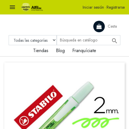

Iniciar sesión
·
Registrarse
Cesta

Tiendas
Blog
Franquíciate