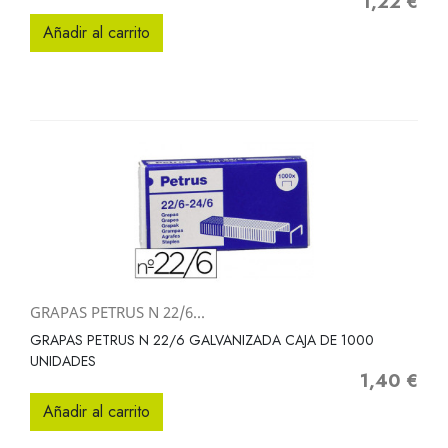
1,22 €
Precio
Añadir al carrito
GRAPAS PETRUS N 22/6...
GRAPAS PETRUS N 22/6 GALVANIZADA CAJA DE 1000
UNIDADES
1,40 €
Precio
Añadir al carrito