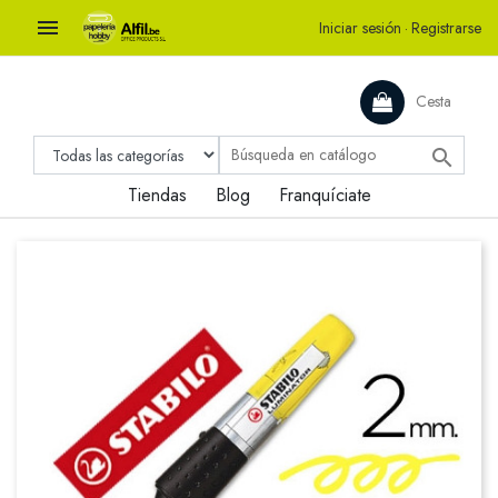

Iniciar sesión
·
Registrarse
Cesta

Tiendas
Blog
Franquíciate