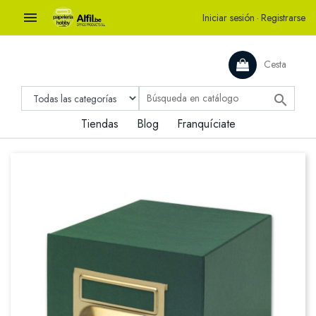

Iniciar sesión
·
Registrarse
Cesta

Tiendas
Blog
Franquíciate