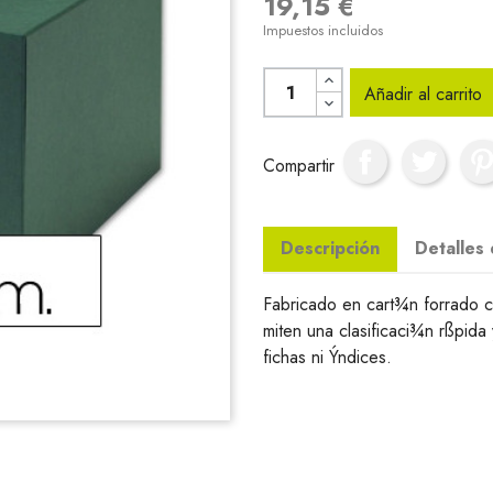
19,15 €
Impuestos incluidos
Añadir al carrito
Compartir
Descripción
Detalles
Fabricado en cart¾n forrado co
miten una clasificaci¾n rßpida
fichas ni Ýndices.