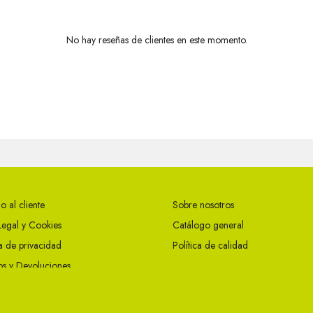
No hay reseñas de clientes en este momento.
o al cliente
Sobre nosotros
Legal y Cookies
Catálogo general
ca de privacidad
Política de calidad
s y Devoluciones
ciones Generales