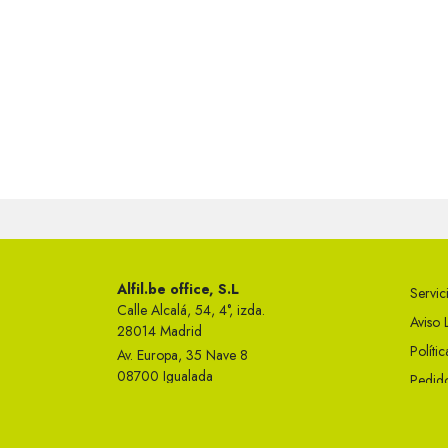
Alfil.be office, S.L
Servici
Calle Alcalá, 54, 4°, izda.
Aviso 
28014 Madrid
Políti
Av. Europa, 35 Nave 8
08700 Igualada
Pedido
Telf 93 749 50 23
Condi
info@alfil.be