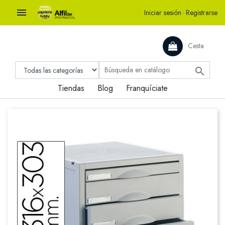

Iniciar sesión
·
Registrarse
Cesta

Tiendas
Blog
Franquíciate