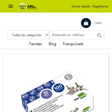

Iniciar sesión
·
Registrarse
Cesta

Tiendas
Blog
Franquíciate