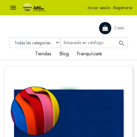

Iniciar sesión
·
Registrarse
Cesta

Tiendas
Blog
Franquíciate