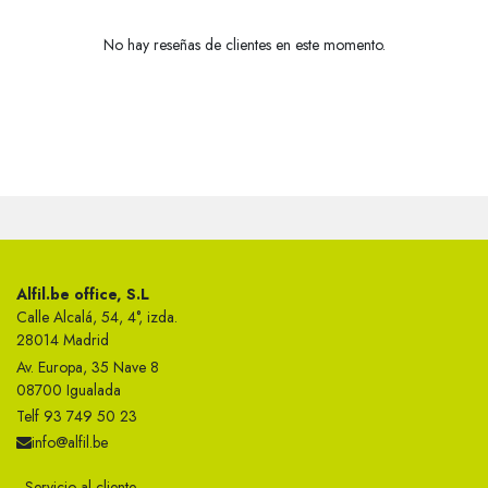
No hay reseñas de clientes en este momento.
Alfil.be office, S.L
Calle Alcalá, 54, 4°, izda.
28014 Madrid
Av. Europa, 35 Nave 8
08700 Igualada
Telf 93 749 50 23
info@alfil.be
Servicio al cliente