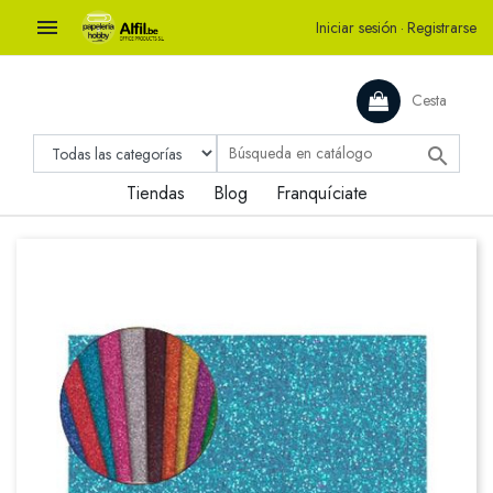

Iniciar sesión
·
Registrarse
Cesta

Tiendas
Blog
Franquíciate