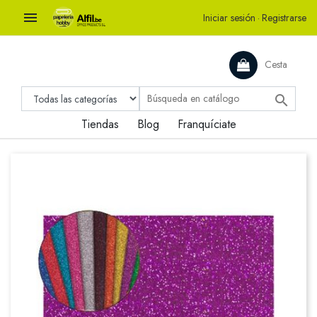

Iniciar sesión
·
Registrarse
Cesta

Tiendas
Blog
Franquíciate