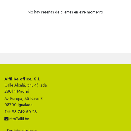
No hay reseñas de clientes en este momento.
Alfil.be office, S.L
Calle Alcalá, 54, 4°, izda.
28014 Madrid
Av. Europa, 35 Nave 8
08700 Igualada
Telf 93 749 50 23
info@alfil.be
Servicio al cliente