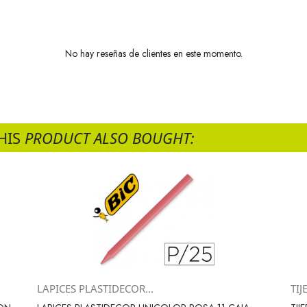
No hay reseñas de clientes en este momento.
HIS
PRODUCT ALSO BOUGHT:
LAPICES PLASTIDECOR...
TI
Vista rápida
