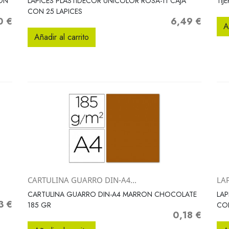
CON
LAPICES PLASTIDECOR UNICOLOR ROSA-11 CAJA
TIJ
CON 25 LAPICES
0 €
6,49 €
Precio
A
Añadir al carrito
CARTULINA GUARRO DIN-A4...
LAP
Vista rápida

CARTULINA GUARRO DIN-A4 MARRON CHOCOLATE
LAP
3 €
o
185 GR
CON
0,18 €
Precio