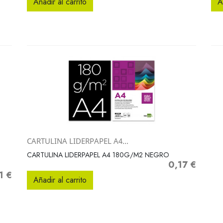
Añadir al carrito
A
CARTULINA LIDERPAPEL A4...
Vista rápida

CARTULINA LIDERPAPEL A4 180G/M2 NEGRO
0,17 €
Precio
1 €
o
Añadir al carrito