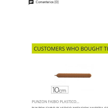
Comentarios (0)
CUSTOMERS WHO BOUGHT T
PUNZON FAIBO PLASTICO...
Vista rápida
