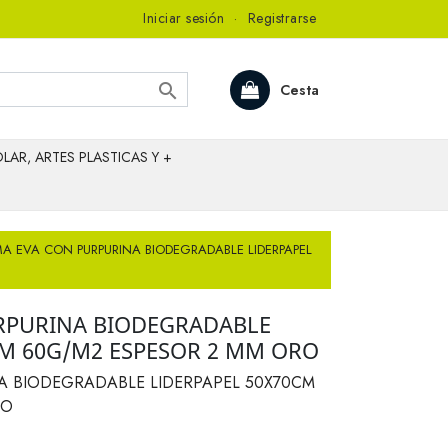
Iniciar sesión
·
Registrarse

Cesta
LAR, ARTES PLASTICAS Y +
A EVA CON PURPURINA BIODEGRADABLE LIDERPAPEL
RPURINA BIODEGRADABLE
CM 60G/M2 ESPESOR 2 MM ORO
A BIODEGRADABLE LIDERPAPEL 50X70CM
RO