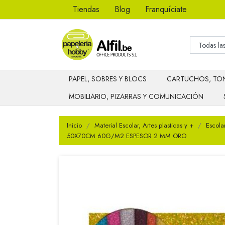
Tiendas
Blog
Franquíciate
PAPEL, SOBRES Y BLOCS
CARTUCHOS, TON
MOBILIARIO, PIZARRAS Y COMUNICACIÓN
Inicio
Material Escolar, Artes plasticas y +
Escola
50X70CM 60G/M2 ESPESOR 2 MM ORO