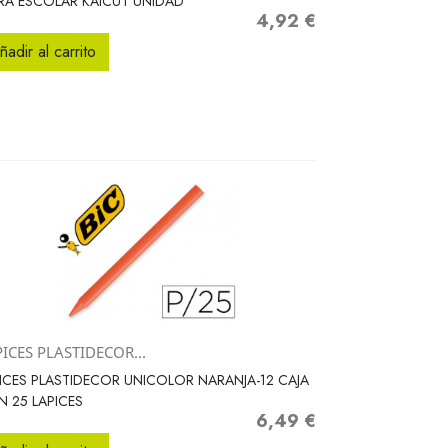
ERA ESCOLAR KAICUT UNIDAD
4,92 €
Precio
ñadir al carrito
ICES PLASTIDECOR...
Vista rápida

ICES PLASTIDECOR UNICOLOR NARANJA-12 CAJA
 25 LAPICES
6,49 €
Precio