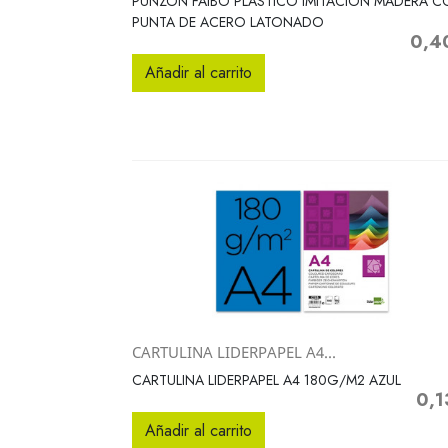
PUNZON FAIBO PLASTICO IMITACION MADERA 
PUNTA DE ACERO LATONADO
0,4
Precio
Añadir al carrito
CARTULINA LIDERPAPEL A4...
Vista rápida

CARTULINA LIDERPAPEL A4 180G/M2 AZUL
0,1
Preci
Añadir al carrito