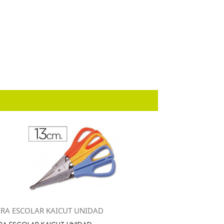
JERA ESCOLAR KAICUT UNIDAD
Vista rápida
