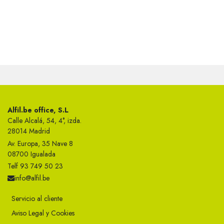
Alfil.be office, S.L
Calle Alcalá, 54, 4°, izda.
28014 Madrid
Av. Europa, 35 Nave 8
08700 Igualada
Telf 93 749 50 23
info@alfil.be
Servicio al cliente
Aviso Legal y Cookies