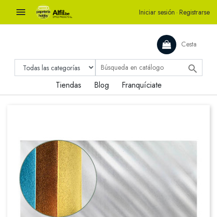

Iniciar sesión
·
Registrarse
Cesta

Tiendas
Blog
Franquíciate