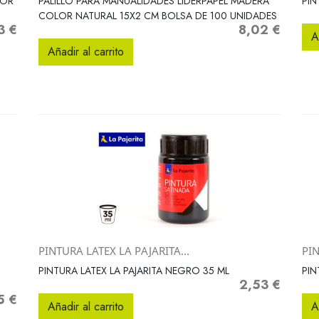
SOR
PALILLO PARA MANUALIDADES LIDERPAPEL MADERA
PIN
COLOR NATURAL 15X2 CM BOLSA DE 100 UNIDADES
3 €
8,02 €
io
Precio
A
Añadir al carrito
PINTURA LATEX LA PAJARITA...
PIN
Vista rápida

PINTURA LATEX LA PAJARITA NEGRO 35 ML
PIN
2,53 €
Precio
5 €
o
Añadir al carrito
A