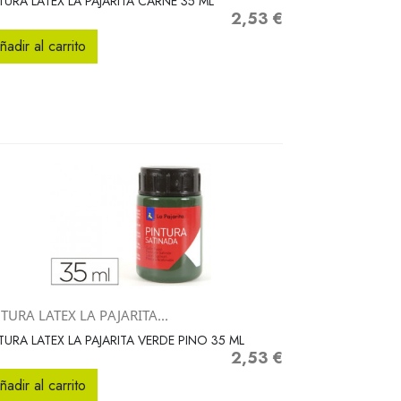
TURA LATEX LA PAJARITA CARNE 35 ML
2,53 €
Precio
ñadir al carrito
TURA LATEX LA PAJARITA...
Vista rápida

TURA LATEX LA PAJARITA VERDE PINO 35 ML
2,53 €
Precio
ñadir al carrito