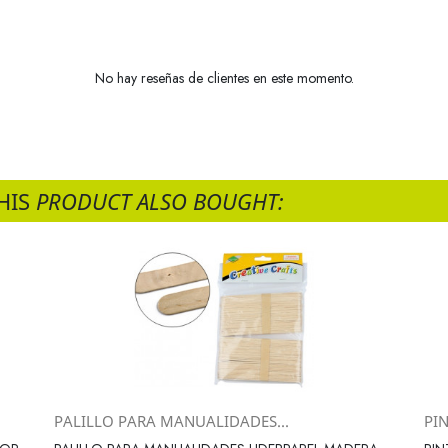
No hay reseñas de clientes en este momento.
HIS
PRODUCT ALSO BOUGHT:
PALILLO PARA MANUALIDADES...
PIN
Vista rápida
