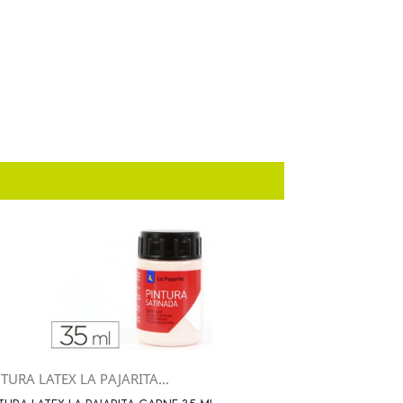
TURA LATEX LA PAJARITA...
Vista rápida
