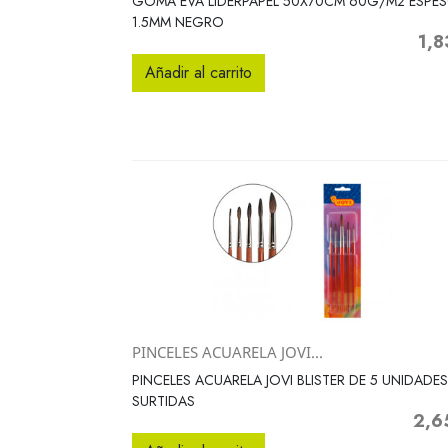
GOMA EVA LIDERPAPEL 50X70CM 60G/M2 ESPE
1.5MM NEGRO
1,8
Prec
Añadir al carrito
PINCELES ACUARELA JOVI...
Vista rápida

PINCELES ACUARELA JOVI BLISTER DE 5 UNIDADES
SURTIDAS
2,6
Preci