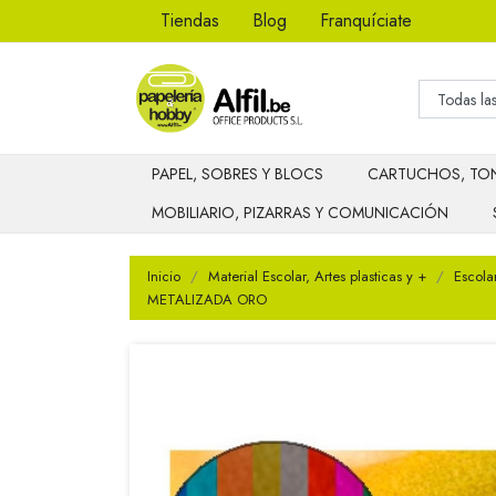
Tiendas
Blog
Franquíciate
PAPEL, SOBRES Y BLOCS
CARTUCHOS, TON
MOBILIARIO, PIZARRAS Y COMUNICACIÓN
Inicio
Material Escolar, Artes plasticas y +
Escola
METALIZADA ORO