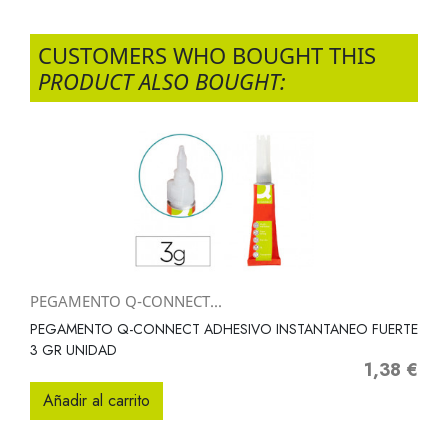
CUSTOMERS WHO BOUGHT THIS
PRODUCT ALSO BOUGHT:
PEGAMENTO Q-CONNECT...
PEGAMENTO Q-CONNECT ADHESIVO INSTANTANEO FUERTE
3 GR UNIDAD
1,38 €
Precio
Añadir al carrito