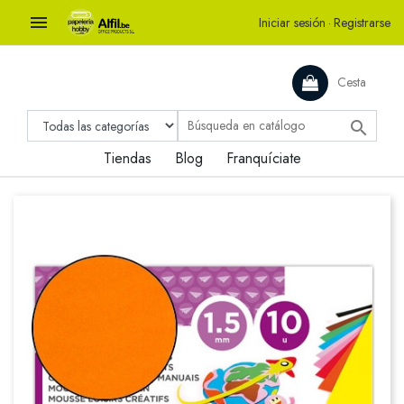

Iniciar sesión
·
Registrarse
Cesta

Tiendas
Blog
Franquíciate