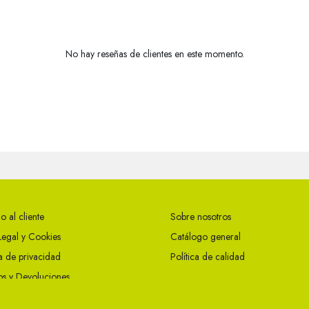
No hay reseñas de clientes en este momento.
o al cliente
Sobre nosotros
Legal y Cookies
Catálogo general
ca de privacidad
Política de calidad
s y Devoluciones
ciones Generales