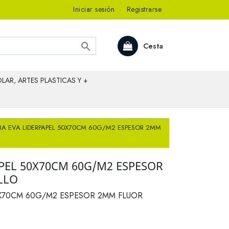
Iniciar sesión
·
Registrarse

Cesta
LAR, ARTES PLASTICAS Y +
A EVA LIDERPAPEL 50X70CM 60G/M2 ESPESOR 2MM
PEL 50X70CM 60G/M2 ESPESOR
LLO
X70CM 60G/M2 ESPESOR 2MM FLUOR