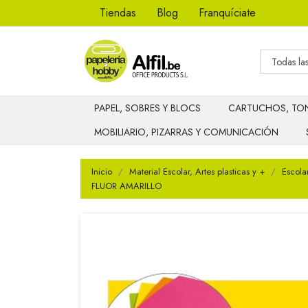
Tiendas
Blog
Franquíciate
PAPEL, SOBRES Y BLOCS
CARTUCHOS, TON
MOBILIARIO, PIZARRAS Y COMUNICACIÓN
Inicio
Material Escolar, Artes plasticas y +
Escola
FLUOR AMARILLO