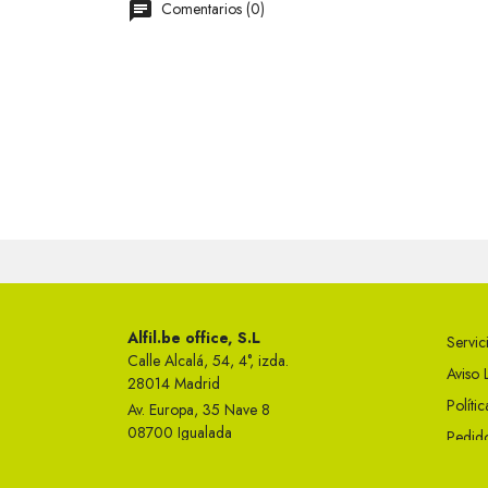
Comentarios (0)
Alfil.be office, S.L
Servici
Calle Alcalá, 54, 4°, izda.
Aviso 
28014 Madrid
Políti
Av. Europa, 35 Nave 8
08700 Igualada
Pedido
Telf 93 749 50 23
Condi
info@alfil.be