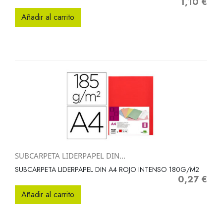
1,10 €
Precio
Añadir al carrito
SUBCARPETA LIDERPAPEL DIN...
SUBCARPETA LIDERPAPEL DIN A4 ROJO INTENSO 180G/M2
0,27 €
Precio
Añadir al carrito