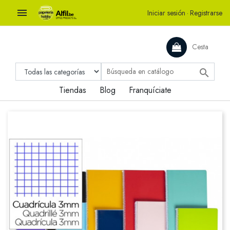

Iniciar sesión
·
Registrarse
Cesta

Tiendas
Blog
Franquíciate