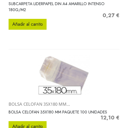
SUBCARPETA LIDERPAPEL DIN A4 AMARILLO INTENSO
180G/M2
0,27 €
Precio
Añadir al carrito
BOLSA CELOFAN 35X180 MM...
BOLSA CELOFAN 35X180 MM PAQUETE 100 UNIDADES
12,10 €
Precio
Añadir al carrito