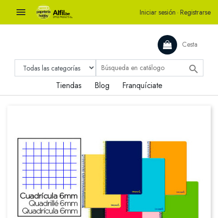

Iniciar sesión
·
Registrarse
Cesta

Tiendas
Blog
Franquíciate