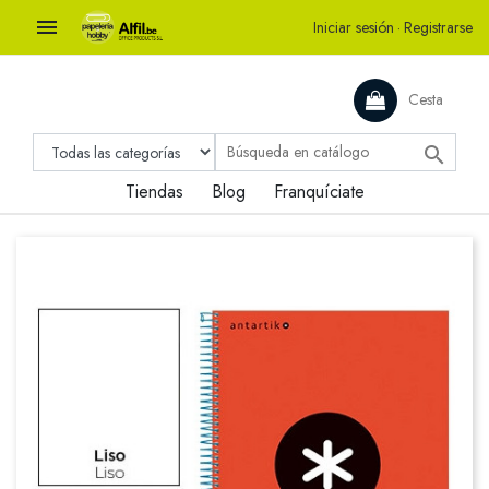

Iniciar sesión
·
Registrarse
Cesta

Tiendas
Blog
Franquíciate