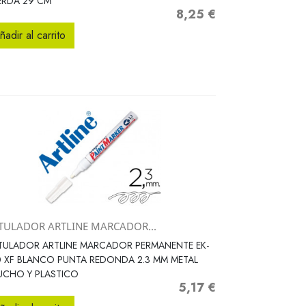
ERDA 29 CM
8,25 €
Precio
ñadir al carrito
TULADOR ARTLINE MARCADOR...
Vista rápida

TULADOR ARTLINE MARCADOR PERMANENTE EK-
 XF BLANCO PUNTA REDONDA 2.3 MM METAL
UCHO Y PLASTICO
5,17 €
Precio