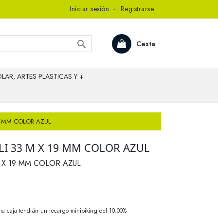
Iniciar sesión
·
Registrarse

Cesta
LAR, ARTES PLASTICAS Y +
19 MM COLOR AZUL
LI 33 M X 19 MM COLOR AZUL
M X 19 MM COLOR AZUL
na caja tendrán un recargo minipiking del 10.00%