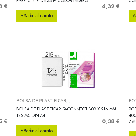
PARA CINTA DE 33 M COLOR NEGRO
CU
3 €
6,32 €
io
Precio
Añadir al carrito
A
BOLSA DE PLASTIFICAR...
RO
Vista rápida

BOLSA DE PLASTIFICAR Q-CONNECT 303 X 216 MM
RO
125 MC DIN A4
400
5 €
0,38 €
o
Precio
CA
Añadir al carrito