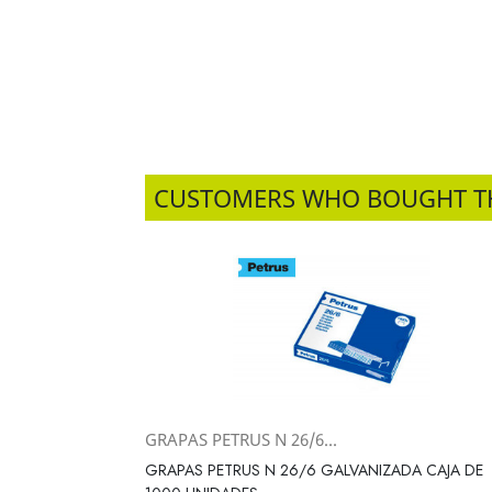
CUSTOMERS WHO BOUGHT T
GRAPAS PETRUS N 26/6...
Vista rápida

GRAPAS PETRUS N 26/6 GALVANIZADA CAJA DE