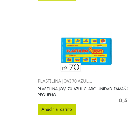
PLASTILINA JOVI 70 AZUL...
Vista rápida

PLASTILINA JOVI 70 AZUL CLARO UNIDAD TAMAÑ
PEQUEÑO
0,5
Preci
Añadir al carrito