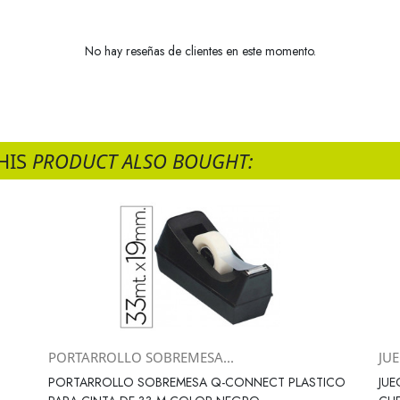
No hay reseñas de clientes en este momento.
HIS
PRODUCT ALSO BOUGHT:
PORTARROLLO SOBREMESA...
JU
Vista rápida

PORTARROLLO SOBREMESA Q-CONNECT PLASTICO
JUE