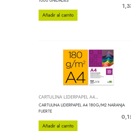
1000 UNIDADES
1,3
Prec
Añadir al carrito
CARTULINA LIDERPAPEL A4...
Vista rápida

CARTULINA LIDERPAPEL A4 180G/M2 NARANJA
FUERTE
0,1
Preci
Añadir al carrito