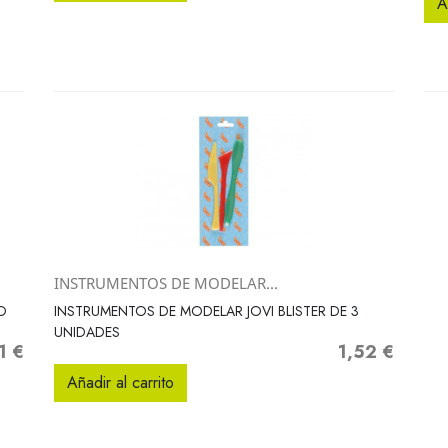
A
INSTRUMENTOS DE MODELAR...
Vista rápida

O
INSTRUMENTOS DE MODELAR JOVI BLISTER DE 3
UNIDADES
1 €
1,52 €
o
Precio
Añadir al carrito