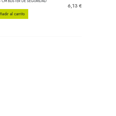
5 CM BLISTER DE SEGURIDAD
6,13 €
Precio
ñadir al carrito