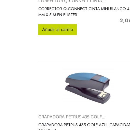
CORRECTOR Q-CONNECT CINTA...
Vista rápida

CORRECTOR Q-CONNECT CINTA MINI BLANCO 4
MM X 5 M EN BLISTER
2,0
Preci
Añadir al carrito
GRAPADORA PETRUS 435 GOLF...
Vista rápida

GRAPADORA PETRUS 435 GOLF AZUL CAPACIDA