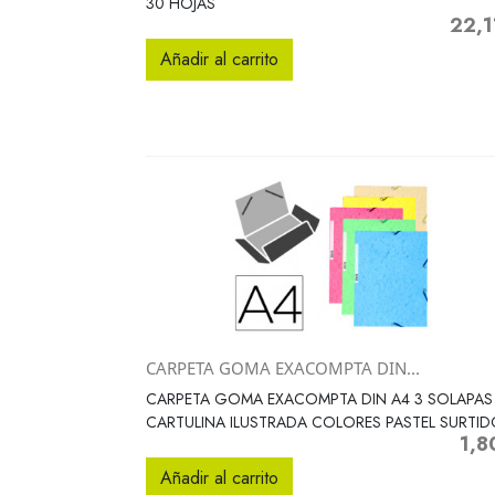
30 HOJAS
22,1
Precio
Añadir al carrito
CARPETA GOMA EXACOMPTA DIN...
Vista rápida

CARPETA GOMA EXACOMPTA DIN A4 3 SOLAPAS
CARTULINA ILUSTRADA COLORES PASTEL SURTI
1,8
Preci
Añadir al carrito