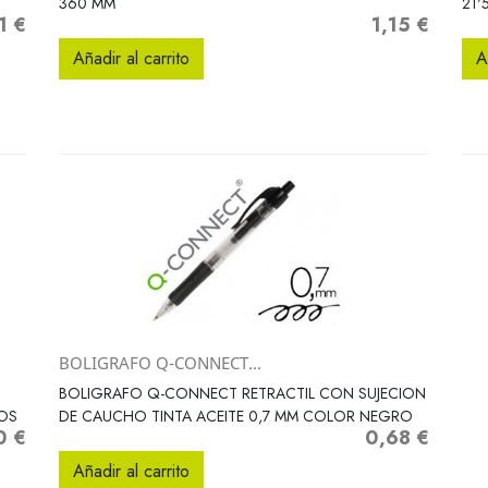
360 MM
21'
1 €
1,15 €
Precio
Añadir al carrito
A
BOLIGRAFO Q-CONNECT...
Vista rápida

BOLIGRAFO Q-CONNECT RETRACTIL CON SUJECION
DOS
DE CAUCHO TINTA ACEITE 0,7 MM COLOR NEGRO
0 €
0,68 €
o
Precio
Añadir al carrito