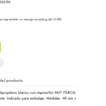
0661M
na caja tendrán un recargo minipiking del 10.00%
 del producto
polipropileno blanco con impresi¾n MUY FR#GIL
tente. Indicado para embalaje. Medidas: 48 mm x