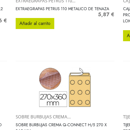
EXTRAEGRAPAS PETRUS 110...
CAJ
Vista rápida

,2
EXTRAEGRAPAS PETRUS 110 METALICO DE TENAZA
CAJ
5,87 €
Precio
PR
6 €
o
LO
Añadir al carrito
A
SOBRE BURBUJAS CREMA...
TIJ
Vista rápida

D
SOBRE BURBUJAS CREMA Q-CONNECT H/5 270 X
TI