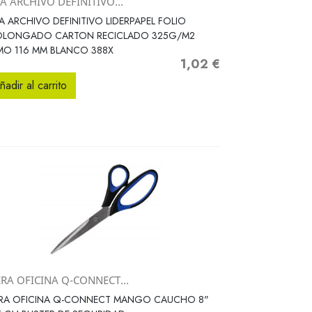
A ARCHIVO DEFINITIVO...
Vista rápida

A ARCHIVO DEFINITIVO LIDERPAPEL FOLIO
OLONGADO CARTON RECICLADO 325G/M2
MO 116 MM BLANCO 388X
1,02 €
Precio
ñadir al carrito
ERA OFICINA Q-CONNECT...
Vista rápida

JERA OFICINA Q-CONNECT MANGO CAUCHO 8"