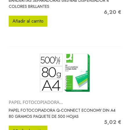
BANDERITAS SEPARADORAS 683-4AB DISPENSADOR 4
COLORES BRILLANTES
6,20 €
Precio
Añadir al carrito
PAPEL FOTOCOPIADORA...
PAPEL FOTOCOPIADORA Q-CONNECT ECONOMY DIN A4
80 GRAMOS PAQUETE DE 500 HOJAS
5,02 €
Precio