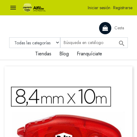

Iniciar sesión
·
Registrarse
Cesta

Tiendas
Blog
Franquíciate