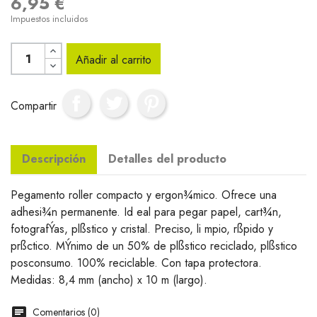
6,95 €
Impuestos incluidos
Añadir al carrito
Compartir
Descripción
Detalles del producto
Pegamento roller compacto y ergon¾mico. Ofrece una
adhesi¾n permanente. Id eal para pegar papel, cart¾n,
fotografÝas, plßstico y cristal. Preciso, li mpio, rßpido y
prßctico. MÝnimo de un 50% de plßstico reciclado, plßstico
posconsumo. 100% reciclable. Con tapa protectora.
Medidas: 8,4 mm (ancho) x 10 m (largo).
Comentarios (0)