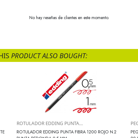
No hay reseñas de clientes en este momento.
HIS
PRODUCT ALSO BOUGHT:
ROTULADOR EDDING PUNTA...
PE
Vista rápida

TE
ROTULADOR EDDING PUNTA FIBRA 1200 ROJO N.2
PE