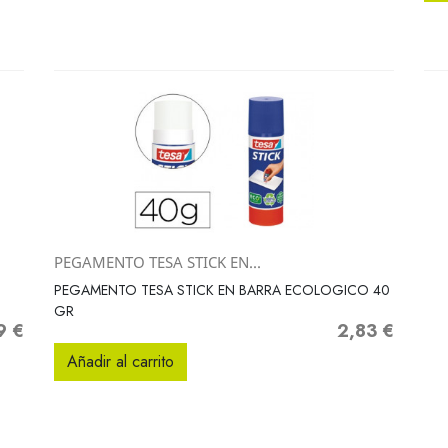
PEGAMENTO TESA STICK EN...
Vista rápida

PEGAMENTO TESA STICK EN BARRA ECOLOGICO 40
GR
9 €
2,83 €
Precio
Añadir al carrito