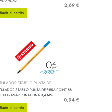
ML UNIDAD
2,69 €
Precio
ñadir al carrito
TULADOR STABILO PUNTA DE...
Vista rápida

ULADOR STABILO PUNTA DE FIBRA POINT 88
L ULTRAMAR PUNTA FINA 0,4 MM
0,94 €
Precio
ñadir al carrito