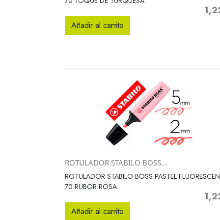
70 TOQUE DE TURQUESA
1,2
Preci
Añadir al carrito
ROTULADOR STABILO BOSS...
Vista rápida

ROTULADOR STABILO BOSS PASTEL FLUORESCEN
70 RUBOR ROSA
1,2
Preci
Añadir al carrito