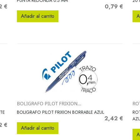
PUNTA REDONDA 0.5 MM
20 
2 €
0,79 €
o
Precio
Añadir al carrito
A
BOLIGRAFO PILOT FRIXION...
RO
Vista rápida

TE
BOLIGRAFO PILOT FRIXION BORRABLE AZUL
ROT
2,42 €
Precio
AZU
2 €
o
Añadir al carrito
A