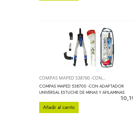
COMPAS MAPED 538700 -CON...
Vista rápida

COMPAS MAPED 538700 -CON ADAPTADOR
UNIVERSAL ESTUCHE DE MINAS Y AFILAMINAS
10,1
Precio
Añadir al carrito