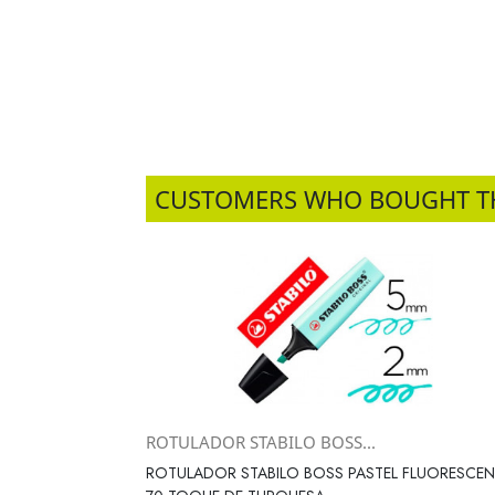
CUSTOMERS WHO BOUGHT T
ROTULADOR STABILO BOSS...
Vista rápida

ROTULADOR STABILO BOSS PASTEL FLUORESCEN