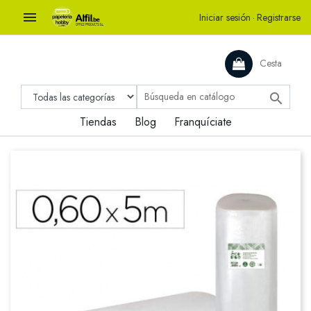

Iniciar sesión
·
Registrarse
Cesta

Tiendas
Blog
Franquíciate