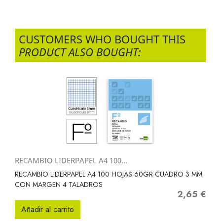
CUSTOMERS WHO BOUGHT THIS
PRODUCT ALSO BOUGHT:
RECAMBIO LIDERPAPEL A4 100...
RECAMBIO LIDERPAPEL A4 100 HOJAS 60GR CUADRO 3 MM
CON MARGEN 4 TALADROS
2,65 €
Precio
Añadir al carrito