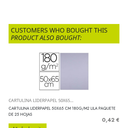
CUSTOMERS WHO BOUGHT THIS
PRODUCT ALSO BOUGHT:
CARTULINA LIDERPAPEL 50X65...
CARTULINA LIDERPAPEL 50X65 CM 180G/M2 LILA PAQUETE
DE 25 HOJAS
0,42 €
Precio