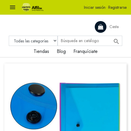

Iniciar sesión
·
Registrarse
Cesta

Tiendas
Blog
Franquíciate