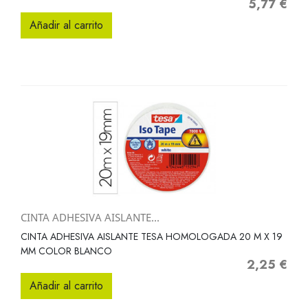
5,77 €
Precio
Añadir al carrito
CINTA ADHESIVA AISLANTE...
CINTA ADHESIVA AISLANTE TESA HOMOLOGADA 20 M X 19
MM COLOR BLANCO
2,25 €
Precio
Añadir al carrito