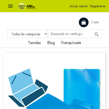

Iniciar sesión
·
Registrarse
Cesta

Tiendas
Blog
Franquíciate