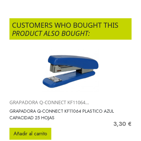
CUSTOMERS WHO BOUGHT THIS
PRODUCT ALSO BOUGHT:
GRAPADORA Q-CONNECT KF11064...
GRAPADORA Q-CONNECT KF11064 PLASTICO AZUL
CAPACIDAD 25 HOJAS
3,30 €
Precio
Añadir al carrito