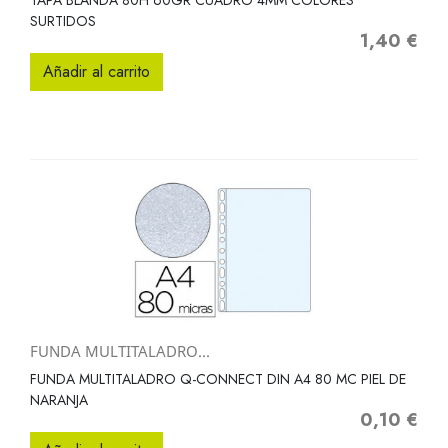
TAPA BLANDA 80H 60GR CUADRO 4MM COLORES
SURTIDOS
1,40 €
Precio
Añadir al carrito
FUNDA MULTITALADRO...
FUNDA MULTITALADRO Q-CONNECT DIN A4 80 MC PIEL DE
NARANJA
0,10 €
Precio