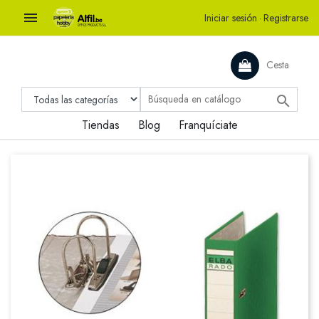

Iniciar sesión
·
Registrarse
Cesta

Tiendas
Blog
Franquíciate