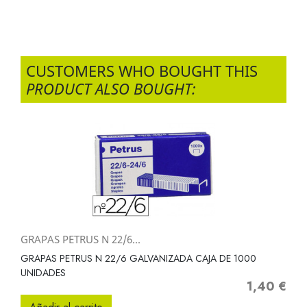
CUSTOMERS WHO BOUGHT THIS
PRODUCT ALSO BOUGHT:
GRAPAS PETRUS N 22/6...
GRAPAS PETRUS N 22/6 GALVANIZADA CAJA DE 1000
UNIDADES
1,40 €
Precio